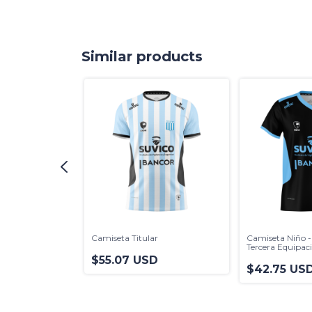
Similar products
ivo Segunda
Camiseta Titular
Camiseta Niño -
ing de Córdoba
Tercera Equipac
25'
$55.07 USD
D
$42.75 US