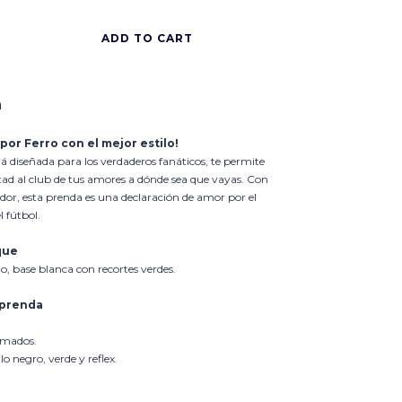
n
 por Ferro con el mejor estilo!
á diseñada para los verdaderos fanáticos, te permite
tad al club de tus amores a dónde sea que vayas. Con
dor, esta prenda es una declaración de amor por el
l fútbol.
que
, base blanca con recortes verdes.
 prenda
amados.
lo negro, verde y reflex.