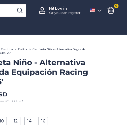
0
Hi!
Log in
Or you can register
e Cordoba
>
Fútbol
>
Camiseta Niño - Alternativa Segunda
Cba. 25'
ta Niño - Alternativa
da Equipación Racing
'
USD
xes
$35.33 USD
10
12
14
16