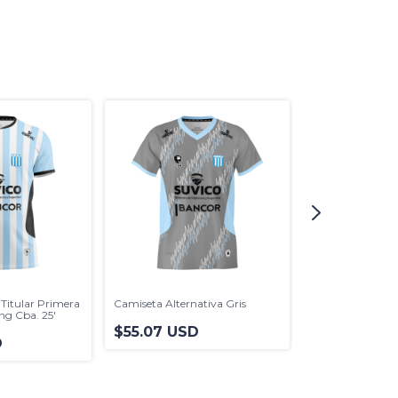
Titular Primera
Camiseta Alternativa Gris
Short Alternati
ng Cba. 25'
Equipación Raci
$55.07 USD
25'
D
$32.61 USD