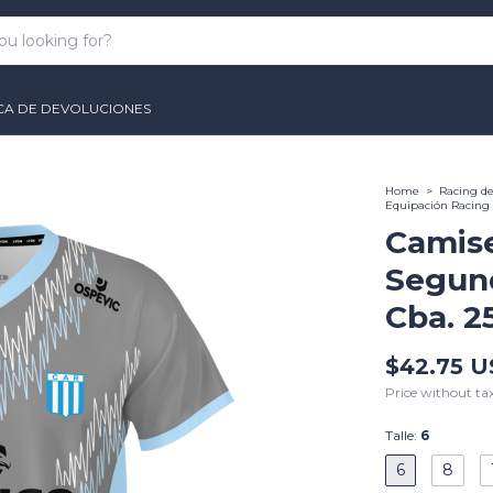
ICA DE DEVOLUCIONES
Home
>
Racing d
Equipación Racing 
Camise
Segun
Cba. 25
$42.75 
Price without ta
Talle:
6
6
8